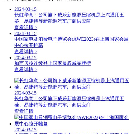
2024-03-15
长虹华意：公司旗下威乐新能源压缩机是上汽通用五
菱、易捷特等新能源汽车厂商供应商
查看详情 >
2024-03-15
中国家电及消费电子博览会(AWE2023)在上海国家会展
中心拉开帷幕
查看详情 >
2024-03-15
加西贝拉连续登上国家最权威品牌榜
查看详情 >
2024-03-15
长虹华意：公司旗下威乐新能源压缩机是上汽通用五
菱、易捷特等新能源汽车厂商供应商
查看详情
2024-03-15