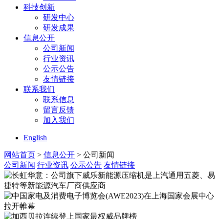
科技创新
研发中心
研发成果
信息公开
公司新闻
行业资讯
公示公告
友情链接
联系我们
联系信息
留言反馈
加入我们
English
网站首页
>
信息公开
> 公司新闻
公司新闻
行业资讯
公示公告
友情链接