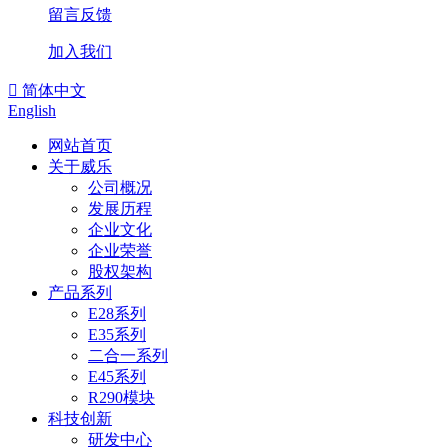
留言反馈
加入我们

简体中文
English
网站首页
关于威乐
公司概况
发展历程
企业文化
企业荣誉
股权架构
产品系列
E28系列
E35系列
二合一系列
E45系列
R290模块
科技创新
研发中心