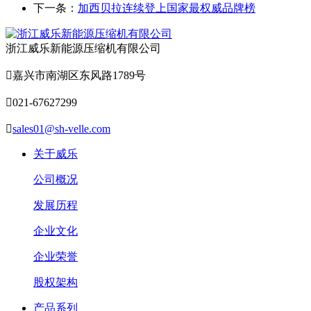
下一条：
加西贝拉连续登上国家最权威品牌榜
浙江威乐新能源压缩机有限公司

嘉兴市南湖区东风路1789号

021-67627299

sales01@sh-velle.com
关于威乐
公司概况
发展历程
企业文化
企业荣誉
股权架构
产品系列